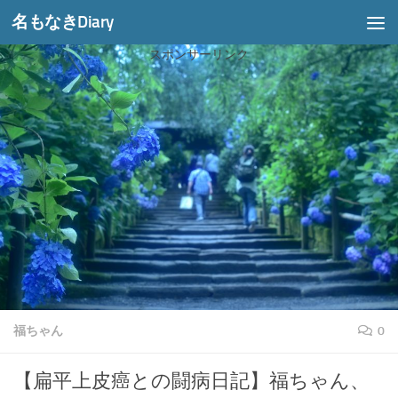
名もなきDiary
コンテンツへスキップ
スポンサーリンク
福ちゃん
0
【扁平上皮癌との闘病日記】福ちゃん、