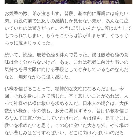
お焼香の際、弟が泣き出す。普段、基本的に両親には冷たい
弟。両親の前では怒りの感情しか見せない弟が、あんなに泣
いていたのは驚きだった。本当に悲しいんだな…僕はまたして
もつられてしまい、もうそこからは涙が止まらず、ぐちゃぐ
ちゃに泣きじゃくった。
続いて、読経。般若心経を詠んで貰った。僕は般若心経の意
味は全く分からないけど、あぁ、これは死者に向けた弔いの
気持ちを最大限に向ける手段として存在しているものなんだ
なと、無知ながらに強く感じた。
仏様を信じることって、精神的な支柱になるんだよね。今
回、それを身にしみて感じた。辛く悲しいことがあれば、人
って神様や仏様に救いを求めるんだ。日本人の場合は、大多
数が仏様か。今の僕も、多分に漏れずそう。昔は仏教を信じ
るなんて正直バカにしていたけれど、今は僕も、是非そこに
救いを求めたいと思う。この心に空いた大きな穴、やり場の
ない悲しみはどうすればいい、どこに向ければいいのだろ