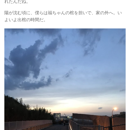
れたんだね。
陽が沈む頃に、僕らは福ちゃんの棺を担いで、家の外へ。い
よいよ出棺の時間だ。