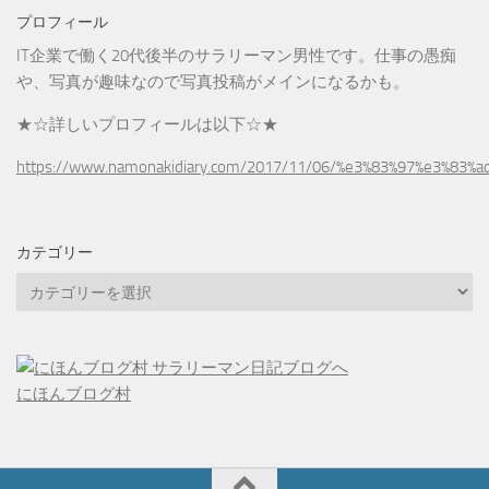
プロフィール
IT企業で働く20代後半のサラリーマン男性です。仕事の愚痴
や、写真が趣味なので写真投稿がメインになるかも。
★☆詳しいプロフィールは以下☆★
https://www.namonakidiary.com/2017/11/06/%e3%83%97%e3%83%
カテゴリー
カ
テ
ゴ
リ
ー
にほんブログ村