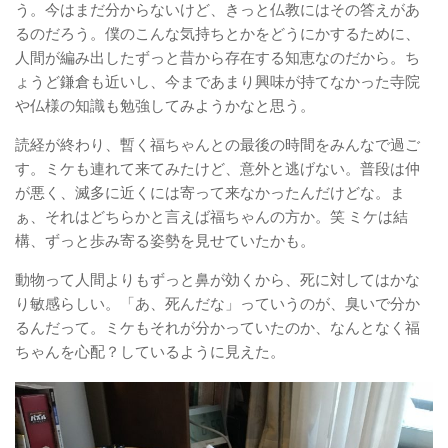
う。今はまだ分からないけど、きっと仏教にはその答えがあ
るのだろう。僕のこんな気持ちとかをどうにかするために、
人間が編み出したずっと昔から存在する知恵なのだから。ち
ょうど鎌倉も近いし、今まであまり興味が持てなかった寺院
や仏様の知識も勉強してみようかなと思う。
読経が終わり、暫く福ちゃんとの最後の時間をみんなで過ご
す。ミケも連れて来てみたけど、意外と逃げない。普段は仲
が悪く、滅多に近くには寄って来なかったんだけどな。ま
ぁ、それはどちらかと言えば福ちゃんの方か。笑 ミケは結
構、ずっと歩み寄る姿勢を見せていたかも。
動物って人間よりもずっと鼻が効くから、死に対してはかな
り敏感らしい。「あ、死んだな」っていうのが、臭いで分か
るんだって。ミケもそれが分かっていたのか、なんとなく福
ちゃんを心配？しているように見えた。