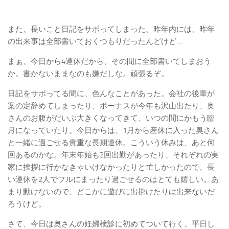
また、長いこと日記をサボってしまった。昨年内には、昨年
の出来事は全部書いておくつもりだったんどけど…
まぁ、今日から4連休だから、その間に全部書いてしまおう
か。書かないままなのも嫌だしな。頑張るぞ。
日記をサボってる間に、色んなことがあった。会社の後輩が
案の定辞めてしまったり、ボーナスが今年も沢山出たり、奥
さんのお腹がだいぶ大きくなってきて、いつの間にかもう臨
月になっていたり。今日からは、1月から産休に入った奥さん
と一緒に過ごせる貴重な長期連休。こういう休みは、あと何
回あるのかな。年末年始も2回出勤があったり、それぞれの実
家に挨拶に行かなきゃいけなかったりと忙しかったので、長
い連休を2人でフルにまったり過ごせるのはとても嬉しい。あ
まり動けないので、どこかに遊びに出掛けたりは出来ないだ
ろうけど。
さて、今日は奥さんの妊婦検診に初めてついて行く。平日し