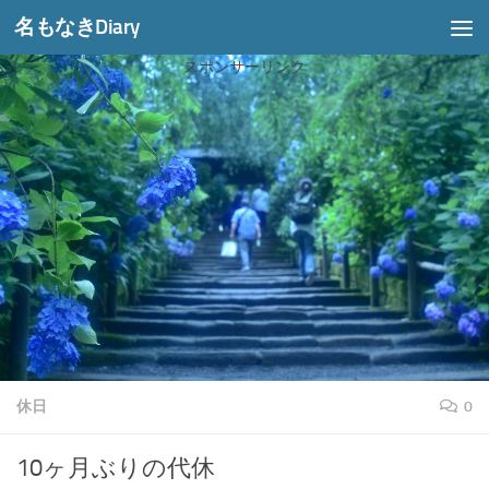
名もなきDiary
コンテンツへスキップ
スポンサーリンク
休日
0
10ヶ月ぶりの代休