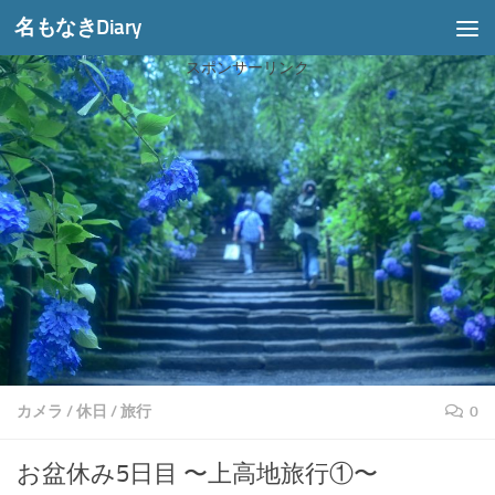
名もなきDiary
コンテンツへスキップ
スポンサーリンク
カメラ
/
休日
/
旅行
0
お盆休み5日目 〜上高地旅行①〜