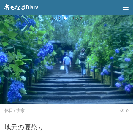
名もなきDiary
コンテンツへスキップ
スポンサーリンク
休日
/
実家
0
地元の夏祭り