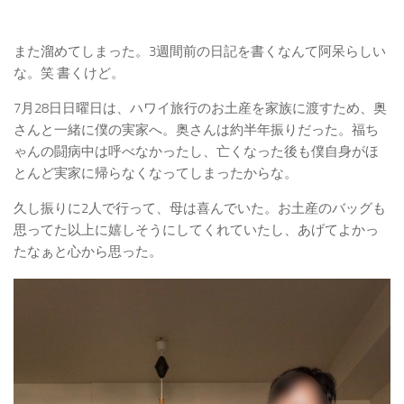
また溜めてしまった。3週間前の日記を書くなんて阿呆らしい
な。笑 書くけど。
7月28日日曜日は、ハワイ旅行のお土産を家族に渡すため、奥
さんと一緒に僕の実家へ。奥さんは約半年振りだった。福ち
ゃんの闘病中は呼べなかったし、亡くなった後も僕自身がほ
とんど実家に帰らなくなってしまったからな。
久し振りに2人で行って、母は喜んでいた。お土産のバッグも
思ってた以上に嬉しそうにしてくれていたし、あげてよかっ
たなぁと心から思った。