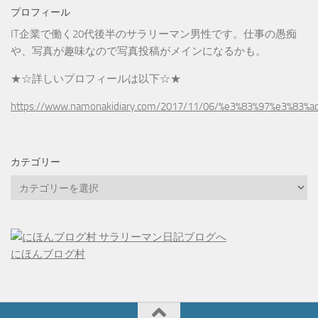
プロフィール
IT企業で働く20代後半のサラリーマン男性です。仕事の愚痴
や、写真が趣味なので写真投稿がメインになるかも。
★☆詳しいプロフィールは以下☆★
https://www.namonakidiary.com/2017/11/06/%e3%83%97%e3%83%
カテゴリー
カ
テ
ゴ
リ
ー
にほんブログ村