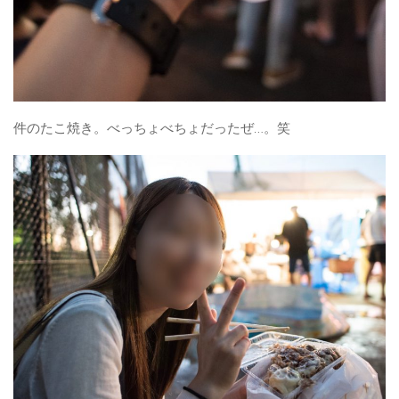
件のたこ焼き。べっちょべちょだったぜ…。笑