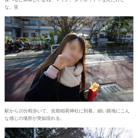
な。笑
駅から20分程歩いて、佐助稲荷神社に到着。細い路地にこん
な感じの場所が突如現れる。