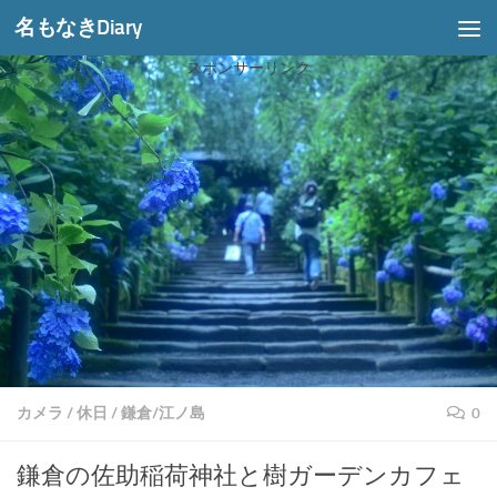
名もなきDiary
コンテンツへスキップ
スポンサーリンク
カメラ
/
休日
/
鎌倉/江ノ島
0
鎌倉の佐助稲荷神社と樹ガーデンカフェ