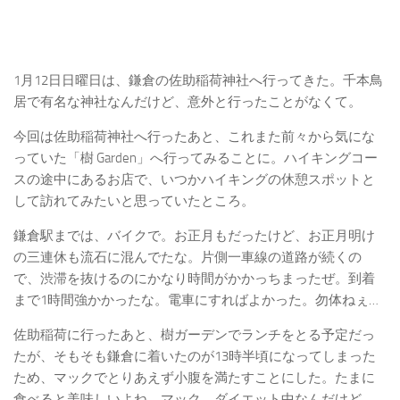
1月12日日曜日は、鎌倉の佐助稲荷神社へ行ってきた。千本鳥
居で有名な神社なんだけど、意外と行ったことがなくて。
今回は佐助稲荷神社へ行ったあと、これまた前々から気にな
っていた「樹 Garden」へ行ってみることに。ハイキングコー
スの途中にあるお店で、いつかハイキングの休憩スポットと
して訪れてみたいと思っていたところ。
鎌倉駅までは、バイクで。お正月もだったけど、お正月明け
の三連休も流石に混んでたな。片側一車線の道路が続くの
で、渋滞を抜けるのにかなり時間がかかっちまったぜ。到着
まで1時間強かかったな。電車にすればよかった。勿体ねぇ…
佐助稲荷に行ったあと、樹ガーデンでランチをとる予定だっ
たが、そもそも鎌倉に着いたのが13時半頃になってしまった
ため、マックでとりあえず小腹を満たすことにした。たまに
食べると美味しいよね、マック。ダイエット中なんだけど