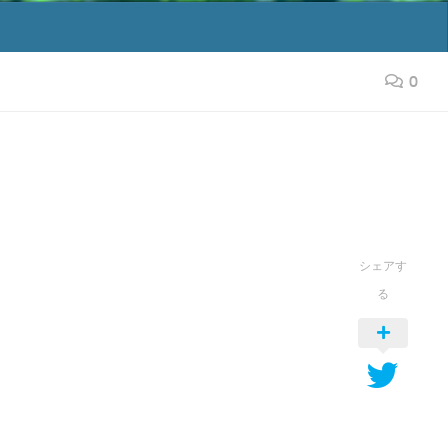
0
シェアす
る