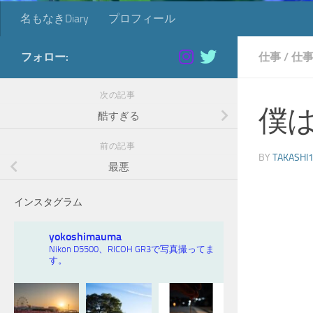
名もなきDiary
プロフィール
フォロー:
仕事
/
仕
次の記事
僕
酷すぎる
前の記事
BY
TAKASHI
最悪
インスタグラム
yokoshimauma
Nikon D5500、RICOH GR3で写真撮ってま
す。