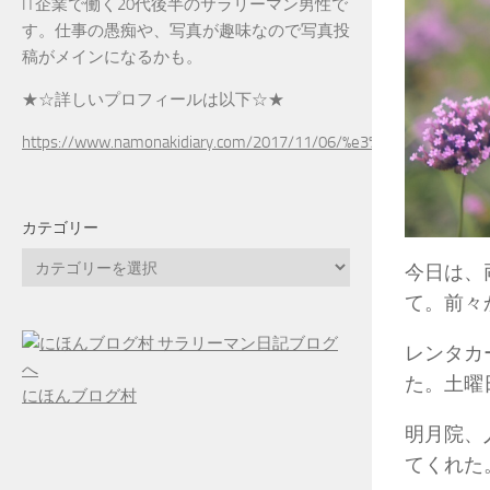
IT企業で働く20代後半のサラリーマン男性で
す。仕事の愚痴や、写真が趣味なので写真投
稿がメインになるかも。
★☆詳しいプロフィールは以下☆★
https://www.namonakidiary.com/2017/11/06/%e3%83%97%e3%83
カテゴリー
カ
今日は、
テ
て。前々
ゴ
リ
レンタカ
ー
た。土曜
にほんブログ村
明月院、
てくれた