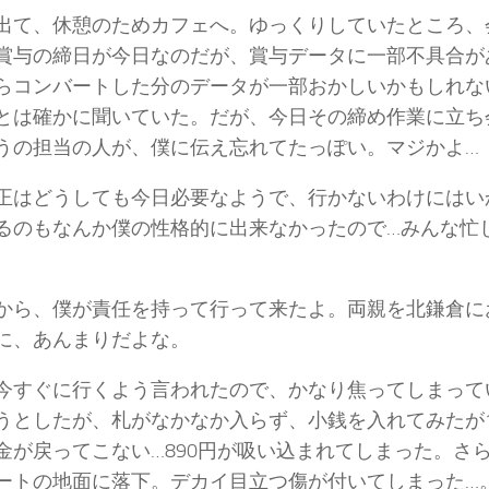
出て、休憩のためカフェへ。ゆっくりしていたところ、
賞与の締日が今日なのだが、賞与データに一部不具合が
らコンバートした分のデータが一部おかしいかもしれな
とは確かに聞いていた。だが、今日その締め作業に立ち
うの担当の人が、僕に伝え忘れてたっぽい。マジかよ…
正はどうしても今日必要なようで、行かないわけにはい
るのもなんか僕の性格的に出来なかったので…みんな忙
から、僕が責任を持って行って来たよ。両親を北鎌倉に
に、あんまりだよな。
今すぐに行くよう言われたので、かなり焦ってしまって
うとしたが、札がなかなか入らず、小銭を入れてみたが
金が戻ってこない…890円が吸い込まれてしまった。さ
ートの地面に落下。デカイ目立つ傷が付いてしまった…