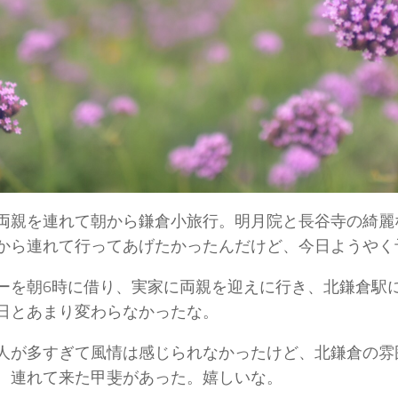
%ad%e3%83%95%e3%82%a3%e3%83%bc%e3%83%ab/
両親を連れて朝から鎌倉小旅行。明月院と長谷寺の綺麗
から連れて行ってあげたかったんだけど、今日ようやく
ーを朝6時に借り、実家に両親を迎えに行き、北鎌倉駅に
日とあまり変わらなかったな。
人が多すぎて風情は感じられなかったけど、北鎌倉の雰
。連れて来た甲斐があった。嬉しいな。