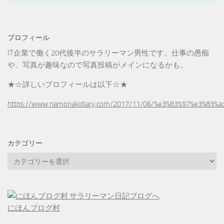
プロフィール
IT企業で働く20代後半のサラリーマン男性です。仕事の愚痴
や、写真が趣味なので写真投稿がメインになるかも。
★☆詳しいプロフィールは以下☆★
https://www.namonakidiary.com/2017/11/06/%e3%83%97%e3%83%
カテゴリー
カ
テ
ゴ
リ
ー
にほんブログ村