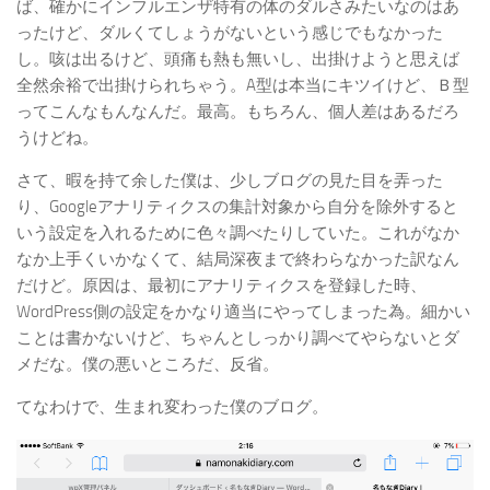
ば、確かにインフルエンザ特有の体のダルさみたいなのはあ
ったけど、ダルくてしょうがないという感じでもなかった
し。咳は出るけど、頭痛も熱も無いし、出掛けようと思えば
全然余裕で出掛けられちゃう。A型は本当にキツイけど、Ｂ型
ってこんなもんなんだ。最高。もちろん、個人差はあるだろ
うけどね。
さて、暇を持て余した僕は、少しブログの見た目を弄った
り、Googleアナリティクスの集計対象から自分を除外すると
いう設定を入れるために色々調べたりしていた。これがなか
なか上手くいかなくて、結局深夜まで終わらなかった訳なん
だけど。原因は、最初にアナリティクスを登録した時、
WordPress側の設定をかなり適当にやってしまった為。細かい
ことは書かないけど、ちゃんとしっかり調べてやらないとダ
メだな。僕の悪いところだ、反省。
てなわけで、生まれ変わった僕のブログ。