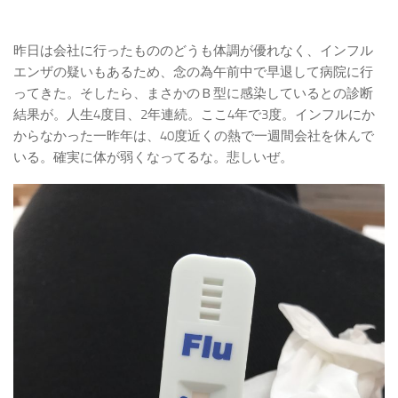
昨日は会社に行ったもののどうも体調が優れなく、インフル
エンザの疑いもあるため、念の為午前中で早退して病院に行
ってきた。そしたら、まさかのＢ型に感染しているとの診断
結果が。人生4度目、2年連続。ここ4年で3度。インフルにか
からなかった一昨年は、40度近くの熱で一週間会社を休んで
いる。確実に体が弱くなってるな。悲しいぜ。