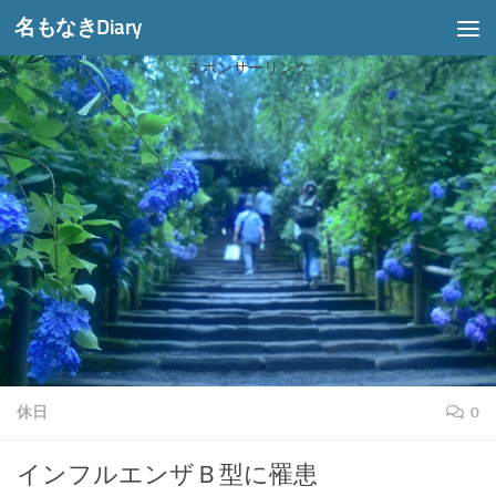
名もなきDiary
コンテンツへスキップ
スポンサーリンク
休日
0
インフルエンザＢ型に罹患