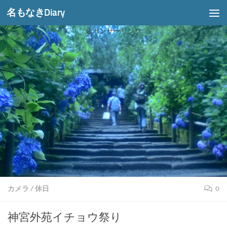
名もなきDiary
コンテンツへスキップ
スポンサーリンク
カメラ
/
休日
0
神宮外苑イチョウ祭り