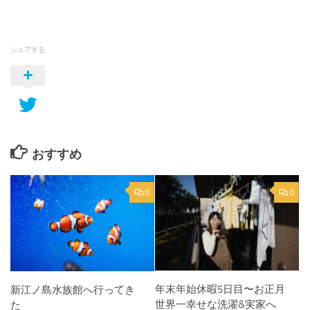
シェアする
おすすめ
0
0
年末年始休暇5日目〜お正月
新江ノ島水族館へ行ってき
世界一幸せな洗濯&実家へ
た