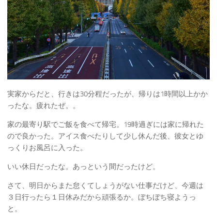
実家からだと、行きは30分程だったが、帰りは1時間以上かか
ったな。疲れたぜ。。
家の最寄り駅でご飯を食べて帰宅。19時過ぎには家に帰れた
ので良かった。アイス食べたりして少し休んだ後、彼女とゆ
っくりお風呂に入った。
いい休日だったな。あっという間だったけど。
さて、明日からまた怠くてしょうがない仕事だけど、今週は
３日行ったら１日休みだから頑張るか。ぼちぼち寝ようっ
と。