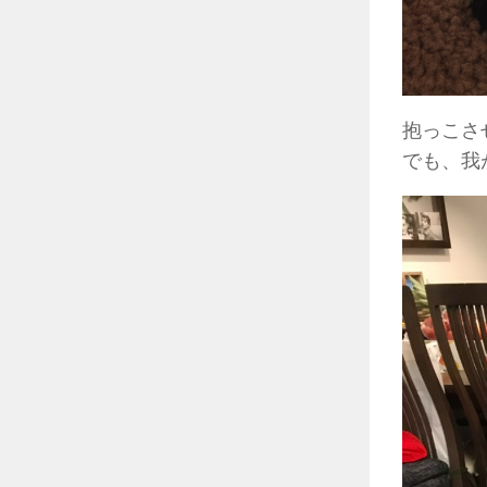
抱っこさ
でも、我