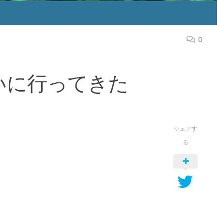
0
いに行ってきた
シェアす
る