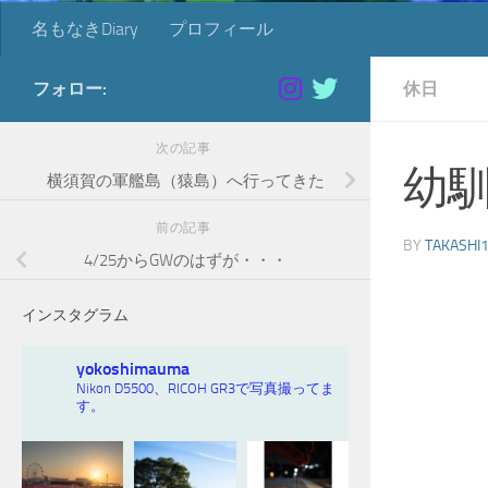
名もなきDiary
プロフィール
フォロー:
休日
次の記事
幼
横須賀の軍艦島（猿島）へ行ってきた
前の記事
BY
TAKASHI
4/25からGWのはずが・・・
インスタグラム
yokoshimauma
Nikon D5500、RICOH GR3で写真撮ってま
す。