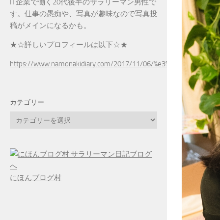
IT企業で働く20代後半のサラリーマン男性で
す。仕事の愚痴や、写真が趣味なので写真投
稿がメインになるかも。
★☆詳しいプロフィールは以下☆★
https://www.namonakidiary.com/2017/11/06/%e3%83%97%e3%83
カテゴリー
カ
テ
ゴ
リ
ー
にほんブログ村