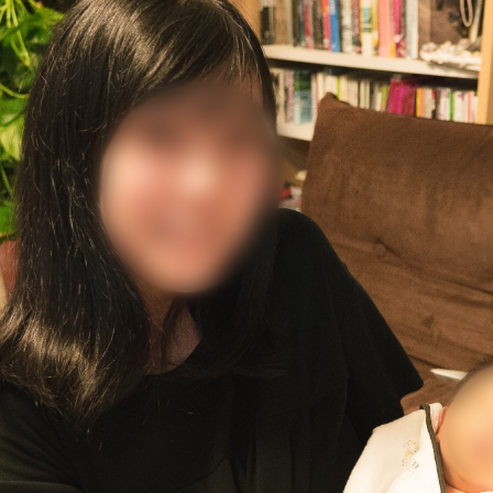
%ad%e3%83%95%e3%82%a3%e3%83%bc%e3%83%ab/