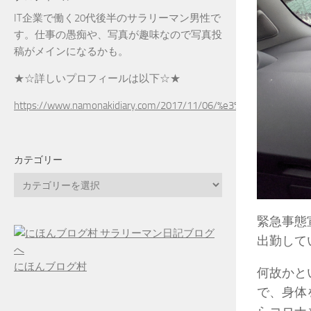
IT企業で働く20代後半のサラリーマン男性で
す。仕事の愚痴や、写真が趣味なので写真投
稿がメインになるかも。
★☆詳しいプロフィールは以下☆★
https://www.namonakidiary.com/2017/11/06/%e3%83%97%e3%83
カテゴリー
カ
テ
ゴ
緊急事態
リ
出勤して
ー
にほんブログ村
何故かと
で、身体