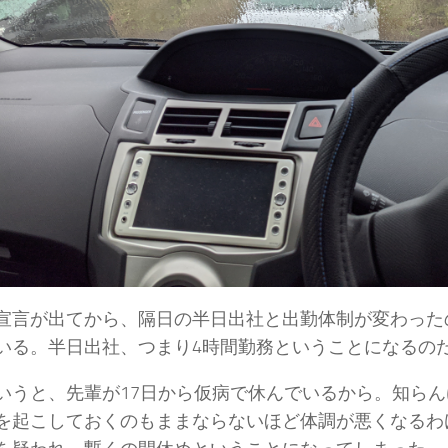
%ad%e3%83%95%e3%82%a3%e3%83%bc%e3%83%ab/
宣言が出てから、隔日の半日出社と出勤体制が変わった
いる。半日出社、つまり4時間勤務ということになるのだ
いうと、先輩が17日から仮病で休んでいるから。知らん
を起こしておくのもままならないほど体調が悪くなるわ