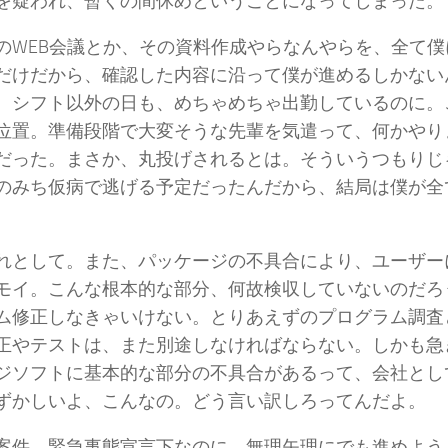
を疑われ、暫くの間休めということになってしまった。
のWEB会議とか、その資料作成やらなんやらを、全て
だけだから、確認した内容に沿って僕が進めるしかない
。シフト以外の日も、めちゃめちゃ出勤しているのに。
位置。準備段階で大変そうな先輩を気遣って、何かやり
だった。まさか、丸投げされるとは。そういうつもりじ
のみち仮病で逃げる予定だったんだから、結局は僕が全
れとして。また、パッケージの不具合により、ユーザー
モイ。こんな根本的な部分、何故検収していないのだろ
ム修正しなきゃいけない。とりあえずのプログラム調査
正やテストは、また別途しなければならない。しかも急
ジソフトに基本的な部分の不具合があるって、会社とし
ずかしいよ、こんなの。どう言い訳しろってんだよ。
案件、緊急事態宣言下なのに、無理矢理にでも進めよう