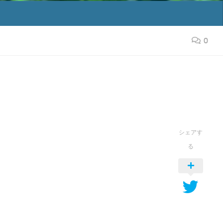
0
シェアす
る