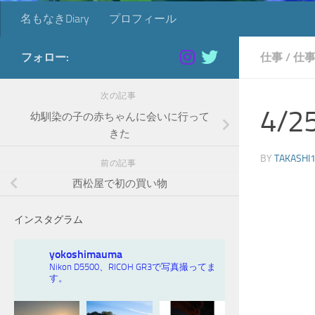
名もなきDiary
プロフィール
フォロー:
仕事
/
仕
次の記事
4/
幼馴染の子の赤ちゃんに会いに行って
きた
BY
TAKASHI
前の記事
西松屋で初の買い物
インスタグラム
yokoshimauma
Nikon D5500、RICOH GR3で写真撮ってま
す。