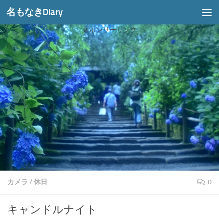
名もなきDiary
コンテンツへスキップ
スポンサーリンク
カメラ
/
休日
0
キャンドルナイト