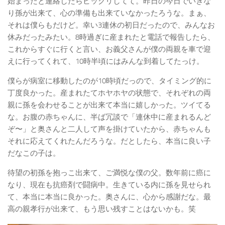
始まったと連絡したらビックリしてて。昨日の今日でいきな
り孫が出来て、心の準備も出来ていなかったろうな。まぁ、
それは僕らもだけど。幸い3連休の初日だったので、みんなお
休みだったみたい。8時過ぎに産まれたと電話で報告したら、
これからすぐに行くと言い、お義父さんが僕の両親を車で迎
えに行ってくれて、10時半頃にはみんな到着してたっけ。
僕らが病室に移動したのが10時頃だっので、タイミング的に
丁度良かった。産まれたてホヤホヤの状態で、それぞれの両
親に孫を会わせることが出来て本当に嬉しかった。ツイてる
な。お腹の赤ちゃんに、半ば冗談で「連休中に産まれるんど
ぞ〜」と奥さんと二人して声を掛けていたから、赤ちゃんも
それに応えてくれたんだろうな。だとしたら、本当に良い子
だなこの子は。
待望の初孫を抱っこ出来て、ご満悦な僕の父。数年前に癌に
なり、現在も抗癌剤で闘病中。生きている内に孫を見せられ
て、本当に本当に良かった。奥さんに、心から感謝だな。最
高の親孝行が出来て、もう思い残すことはないかも。笑