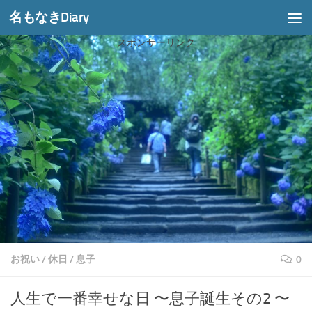
名もなきDiary
コンテンツへスキップ
スポンサーリンク
お祝い
/
休日
/
息子
0
人生で一番幸せな日 〜息子誕生その2 〜