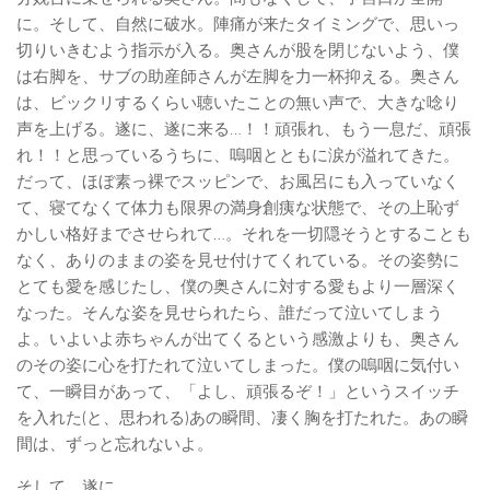
に。そして、自然に破水。陣痛が来たタイミングで、思いっ
切りいきむよう指示が入る。奥さんが股を閉じないよう、僕
は右脚を、サブの助産師さんが左脚を力一杯抑える。奥さん
は、ビックリするくらい聴いたことの無い声で、大きな唸り
声を上げる。遂に、遂に来る…！！頑張れ、もう一息だ、頑張
れ！！と思っているうちに、嗚咽とともに涙が溢れてきた。
だって、ほぼ素っ裸でスッピンで、お風呂にも入っていなく
て、寝てなくて体力も限界の満身創痍な状態で、その上恥ず
かしい格好までさせられて…。それを一切隠そうとすることも
なく、ありのままの姿を見せ付けてくれている。その姿勢に
とても愛を感じたし、僕の奥さんに対する愛もより一層深く
なった。そんな姿を見せられたら、誰だって泣いてしまう
よ。いよいよ赤ちゃんが出てくるという感激よりも、奥さん
のその姿に心を打たれて泣いてしまった。僕の嗚咽に気付い
て、一瞬目があって、「よし、頑張るぞ！」というスイッチ
を入れた(と、思われる)あの瞬間、凄く胸を打たれた。あの瞬
間は、ずっと忘れないよ。
そして、遂に…