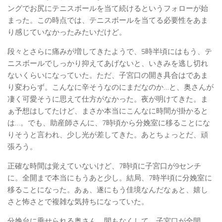
ングでお尻にテニスボールを当て続けるというフォローが始
まった。この時点では、テニスボールを当てる必要性をあま
り感じていなかったみたいだけど。
段々とさらに痛みが増してきたようで、5時半頃にはもう、テ
ニスボールでしっかり抑えてあげないと、いきみを逃し切れ
ないくらいになっていた。ただ、子宮口の開き具合はであま
り変わらず。こんなに辛そうなのにまだなのか…と、奥さんが
凄く可愛そうに思えて仕方がなかった。夜が明けてきた。ま
ぁ予想はしてたけど、まさか本当にこんなに時間が掛かると
は…。でも、助産師さんに、7時頃から分娩室に移ることにな
りそうと言われ、少し光が差してきた。あとちょっとだ、頑
張ろう。
正確な時間は覚えていないけど、7時頃に子宮口が9センチ
に。全開まで本当にもうあと少し。結局、7時半頃に分娩室に
移ることになった。あぁ、遂にもう佳境なんだなぁと、嬉し
さと怖さとで複雑な気持ちになっていた。
分娩台に乗せられる奥さん。間もなくして、子宮口が全開