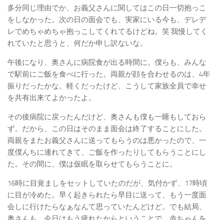
多分同じ理由でか、お義父さんに関してはこの日一切抱っこ
をしなかった。次の日の面会でも、実家にいる今も、デレデ
レでめちゃめちゃ抱っこしてくれてるけどね。笑 我慢してく
れていたと思うと、何だか申し訳ないな。
午後になり、奥さんに病院食が出る時間に。僕らも、みんな
で駅前にご飯を食べに行った。両親が顔を合わせるのは、4年
振りだったかな。軽くだったけど、こうして家族全員で幸せ
を共有出来てよかったよ。
その後病院に戻ったんだけど、奥さんも僕も一睡もしておら
ず。だから、この日はそのまま面会は終了することにした。
両親をまたお義父さんに送ってもらうのは悪かったので、一
度僕んちに連れてきて、ご飯を作ったりしてもらうことにし
た。その間に、僕は仮眠を取らせてもらうことに。
16時に目覚ましをセットしていたのだが、気付かず、17時頃
に目が冷めた。早く起きられたら早目に送って、もう一度面
会しに行けたらなぁなんて思っていたんどけど。でも結局、
奥さんも、今日はもう疲れたからということで、赤ちゃんを