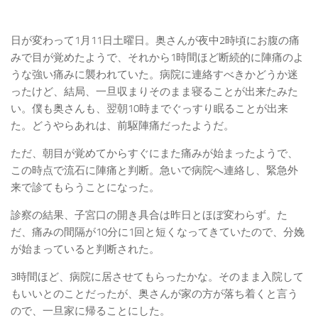
日が変わって1月11日土曜日。奥さんが夜中2時頃にお腹の痛
みで目が覚めたようで、それから1時間ほど断続的に陣痛のよ
うな強い痛みに襲われていた。病院に連絡すべきかどうか迷
ったけど、結局、一旦収まりそのまま寝ることが出来たみた
い。僕も奥さんも、翌朝10時までぐっすり眠ることが出来
た。どうやらあれは、前駆陣痛だったようだ。
ただ、朝目が覚めてからすぐにまた痛みが始まったようで、
この時点で流石に陣痛と判断。急いで病院へ連絡し、緊急外
来で診てもらうことになった。
診察の結果、子宮口の開き具合は昨日とほぼ変わらず。た
だ、痛みの間隔が10分に1回と短くなってきていたので、分娩
が始まっていると判断された。
3時間ほど、病院に居させてもらったかな。そのまま入院して
もいいとのことだったが、奥さんが家の方が落ち着くと言う
ので、一旦家に帰ることにした。