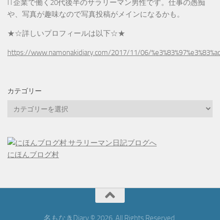
IT企業で働く20代後半のサラリーマン男性です。仕事の愚痴
や、写真が趣味なので写真投稿がメインになるかも。
★☆詳しいプロフィールは以下☆★
https://www.namonakidiary.com/2017/11/06/%e3%83%97%e3%83%
カテゴリー
カ
テ
ゴ
リ
ー
にほんブログ村
名もなきDiary © 2026. All Rights Reserved.