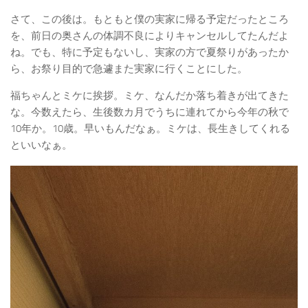
さて、この後は。もともと僕の実家に帰る予定だったところ
を、前日の奥さんの体調不良によりキャンセルしてたんだよ
ね。でも、特に予定もないし、実家の方で夏祭りがあったか
ら、お祭り目的で急遽また実家に行くことにした。
福ちゃんとミケに挨拶。ミケ、なんだか落ち着きが出てきた
な。今数えたら、生後数カ月でうちに連れてから今年の秋で
10年か。10歳。早いもんだなぁ。ミケは、長生きしてくれる
といいなぁ。