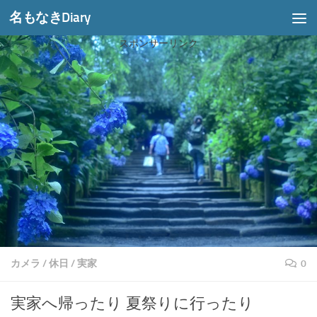
名もなきDiary
コンテンツへスキップ
スポンサーリンク
カメラ
/
休日
/
実家
0
実家へ帰ったり 夏祭りに行ったり