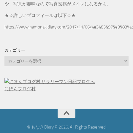
や、写真が趣味なので写真投稿がメインになるかも。
★☆詳しいプロフィールは以下☆★
https://www.namonakidiary.com/2017/11/06/%e3%83%97%e3%83%
カテゴリー
カ
テ
ゴ
リ
ー
にほんブログ村
名もなきDiary © 2026. All Rights Reserved.