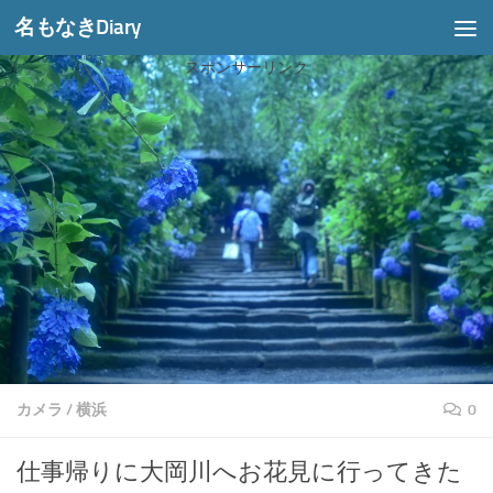
名もなきDiary
コンテンツへスキップ
スポンサーリンク
カメラ
/
横浜
0
仕事帰りに大岡川へお花見に行ってきた