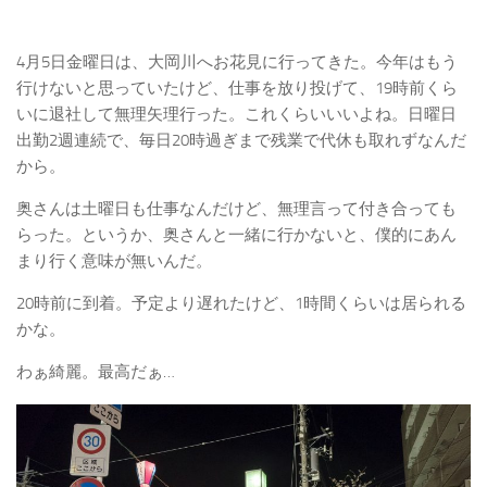
4月5日金曜日は、大岡川へお花見に行ってきた。今年はもう
行けないと思っていたけど、仕事を放り投げて、19時前くら
いに退社して無理矢理行った。これくらいいいよね。日曜日
出勤2週連続で、毎日20時過ぎまで残業で代休も取れずなんだ
から。
奥さんは土曜日も仕事なんだけど、無理言って付き合っても
らった。というか、奥さんと一緒に行かないと、僕的にあん
まり行く意味が無いんだ。
20時前に到着。予定より遅れたけど、1時間くらいは居られる
かな。
わぁ綺麗。最高だぁ…