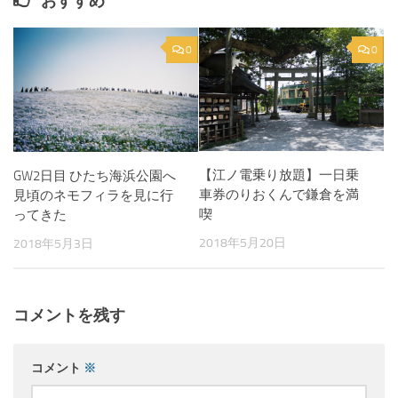
おすすめ
0
0
【江ノ電乗り放題】一日乗
GW2日目 ひたち海浜公園へ
車券のりおくんで鎌倉を満
見頃のネモフィラを見に行
喫
ってきた
2018年5月20日
2018年5月3日
コメントを残す
コメント
※