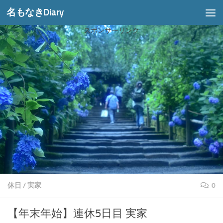
名もなきDiary
コンテンツへスキップ
スポンサーリンク
休日
/
実家
0
【年末年始】連休5日目 実家