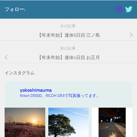
フォロー:
次の記事
【年末年始】連休6日目 江ノ島
前の記事
【年末年始】連休4日目 お正月
インスタグラム
yokoshimauma
Nikon D5500、RICOH GR3で写真撮ってます。