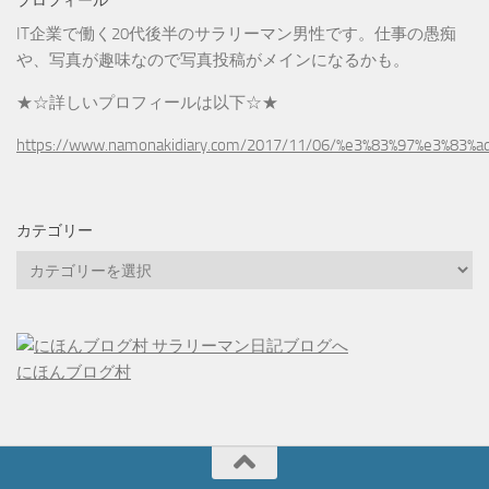
プロフィール
IT企業で働く20代後半のサラリーマン男性です。仕事の愚痴
や、写真が趣味なので写真投稿がメインになるかも。
★☆詳しいプロフィールは以下☆★
https://www.namonakidiary.com/2017/11/06/%e3%83%97%e3%83%
カテゴリー
カ
テ
ゴ
リ
ー
にほんブログ村