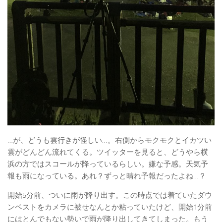
…が、どうも雲行きが怪しい…。右側からモクモクとイカツい
雲がどんどん流れてくる。ツイッターを見ると、どうやら横
浜の方ではスコールが降っているらしい。嫌な予感。天気予
報も雨になっている。あれ？ずっと晴れ予報だったよね…？
開始5分前、ついに雨が降り出す。この時点では着ていたダウ
ンベストをカメラに被せなんとか粘っていたけど、開始1分前
にはとんでもない勢いで雨が降り出してきてしまった。もう