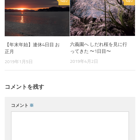
0
0
六義園へ しだれ桜を見に行
【年末年始】連休4日目 お
ってきた 〜1日目〜
正月
2019年4月2日
2019年1月5日
コメントを残す
コメント
※