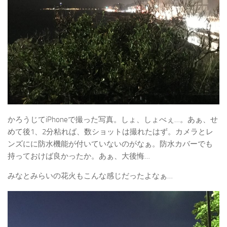
かろうじてiPhoneで撮った写真。しょ、しょべぇ…。あぁ、せ
めて後1、2分粘れば、数ショットは撮れたはず。カメラとレ
ンズにに防水機能が付いていないのがなぁ。防水カバーでも
持っておけば良かったか。あぁ、大後悔…
みなとみらいの花火もこんな感じだったよなぁ…