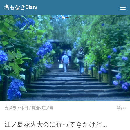
名もなきDiary
コンテンツへスキップ
スポンサーリンク
カメラ
/
休日
/
鎌倉/江ノ島
0
江ノ島花火大会に行ってきたけど…