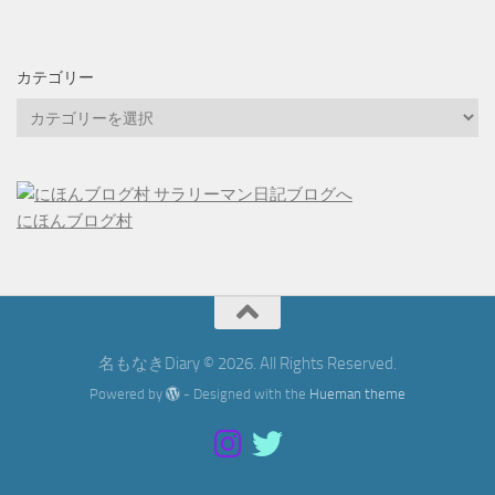
カテゴリー
カ
テ
ゴ
リ
ー
にほんブログ村
名もなきDiary © 2026. All Rights Reserved.
Powered by
- Designed with the
Hueman theme