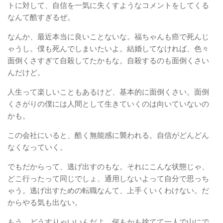
トに対して、自信を一気に失くすようなコメントをしてくる
なんて酷すぎるぜ。
なんか、最近本当に良いことないな。福ちゃんも癌で死んじ
ゃうし。僕も死んでしまいたいよ。結婚してなければ、色々
面倒くさすぎて自殺してたかもな。自殺するのも面倒くさい
んだけど。
人生って楽しいこともあるけど、基本的に面倒くさい。面倒
くさがりの僕には人間として生きていくのは向いていないの
かも。
この会社にいると、酷く無能感に襲われる。自信がどんどん
なくなっていく。
でもだからって、逃げ出すのもな。それにこんな状態じゃ、
どこ行ったって同じでしょ、通用しないよって自分で思っち
ゃう。逃げ出すための転職なんて、上手くいくわけない。だ
からやる気も出ない。
もう、どうすりゃいいんだよ。何もかも捨てて一人で山にで