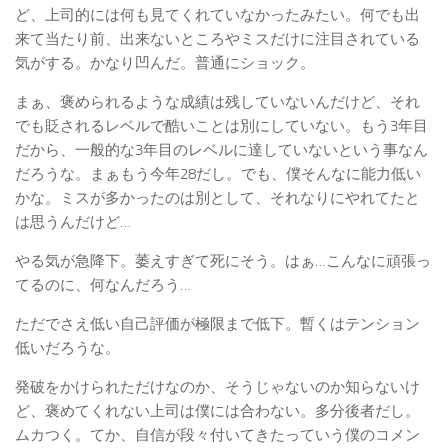
ど、上司的には何も見てくれていなかったみたい。何でも出
来て当たり前、出来ないところやミスだけに注目されている
気がする。かなり凹んだ。普通にショック。
まぁ、褒められるような成績は残していないんだけど、それ
でも貶されるレベルで酷いことは別にしていない。もう3年目
だから、一般的な3年目のレベルに達していないという事なん
だろうな。まぁもう今年28だし。でも、僕そんなに能力低い
かな。ミスが多かったのは別として、それなりにやれてたと
は思うんだけど…
やる気が急降下。萎えすぎて死にそう。はぁ…こんなに頑張っ
てるのに、何なんだろう…
ただでさえ低い自己評価が極限まで低下。暫くはテンション
低いだろうな。
発破をかけられただけなのか、そうじゃないのか知らないけ
ど、褒めてくれない上司は僕には合わない。多分後者だし。
ムカつく。てか、自信が段々付いてきたっていう僕のコメン