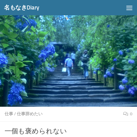
名もなきDiary
コンテンツへスキップ
スポンサーリンク
仕事
/
仕事辞めたい
0
一個も褒められない