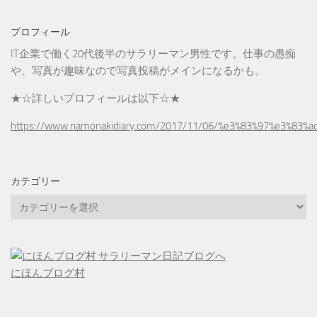
プロフィール
IT企業で働く20代後半のサラリーマン男性です。仕事の愚痴
や、写真が趣味なので写真投稿がメインになるかも。
★☆詳しいプロフィールは以下☆★
https://www.namonakidiary.com/2017/11/06/%e3%83%97%e3%83%
カテゴリー
カ
テ
ゴ
リ
ー
にほんブログ村