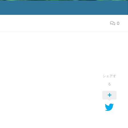
0
シェアす
る