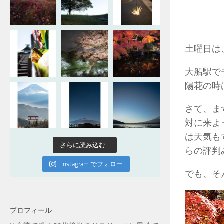
土曜日は
大船駅で
陽花の時
さて、ま
対に来よ
は天気も
さらに読み込む...
らの評判
Instagram でフォロー
でも、そ
プロフィール