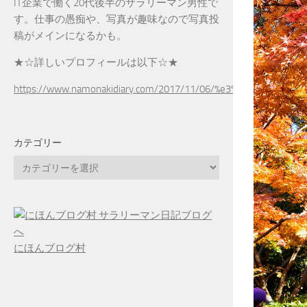
IT企業で働く20代後半のサラリーマン男性で
す。仕事の愚痴や、写真が趣味なので写真投
稿がメインになるかも。
★☆詳しいプロフィールは以下☆★
https://www.namonakidiary.com/2017/11/06/%e3%83%97%e3%83
カテゴリー
カ
テ
ゴ
リ
ー
にほんブログ村