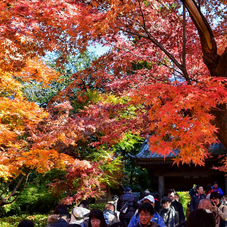
%ad%e3%83%95%e3%82%a3%e3%83%bc%e3%83%ab/