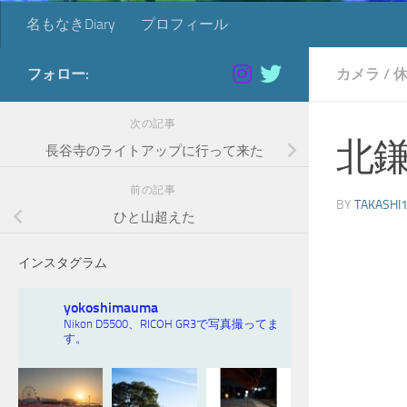
名もなきDiary
プロフィール
フォロー:
カメラ
/
次の記事
北鎌
長谷寺のライトアップに行って来た
前の記事
BY
TAKASHI
ひと山超えた
インスタグラム
yokoshimauma
Nikon D5500、RICOH GR3で写真撮ってま
す。