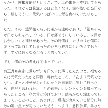
かかり、歯根嚢瘍だということで、上の歯を一本抜いてもら
った。それからは見違えるほど良くなり、歯を抜いた当日か
ら、嬉しそうに、元気いっぱいにご飯を食べていたりもし
た。
ただ、その一週間後くらいに弟から連絡があり、「福ちゃん
が口から血を出している。口が痛そうにしているし、左目が
おかしい」と連絡があった。その時僕は、カリカリが傷口に
刺さって出血してしまったのだろう程度にしか考えておら
ず、すぐに良くなるだろうと思っていた。
でも、僕のその考えは間違っていた。
お正月も実家に帰らず、今日久々に帰ったんだけど、福ちゃ
んは元気だったかと両親に尋ねたところ、「あまり元気では
ない。ずっと様子がおかしいから昨日病院に連れて行った
ら、癌だと言われた。」との返答が。レントゲンを撮っても
らったところ、顎の骨が溶けており、膿もかなり溜まってし
まっているとのこと。おまけに、腫瘍が出来ている部分に無
数の黒い点々が写っていたそう。つまり、悪性腫瘍。鼻水や