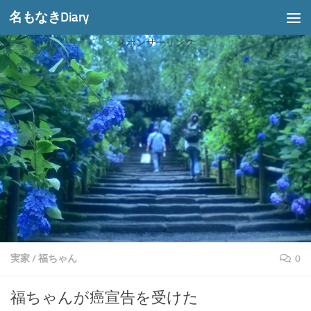
名もなきDiary
コンテンツへスキップ
スポンサーリンク
実家
/
福ちゃん
0
福ちゃんが癌宣告を受けた