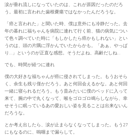
涙が垂れ流しになっていたのは、これが原因だったのだろ
う。最初に言われた歯根嚢瘍ではなかったんだろうな。
「癌と言われた」と聞いた時、僕は意外にも冷静だった。去
年の暮れに福ちゃんを病院に連れて行く前、猫の病気につい
て色々調べていた時に「もしかしたら癌かもしれない」とい
うのは、頭の片隅に浮かんでいたからかも。「あぁ、やっぱ
り…」というのが正直な感想。そうだよね、高齢だしね…
でも、時間が経つに連れ
僕の大好きな福ちゃんが癌に侵されてしまった。もうおそら
く、余生も残り僅かだろう。あと何回会えるかな。あと何回
一緒に寝られるだろう。もう昔みたいに僕のベッドに入って
来て、腕の中で丸くなって、喉をゴロゴロ鳴らしながら、幸
せそうに眠っているあの愛おしい姿を見ることは出来ないん
だろうな。
とか考え出したら、涙が止まらなくなってしまった。もう27
にもなるのに、嗚咽まで漏らして。