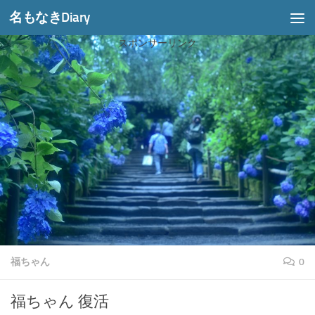
名もなきDiary
コンテンツへスキップ
スポンサーリンク
福ちゃん
0
福ちゃん 復活