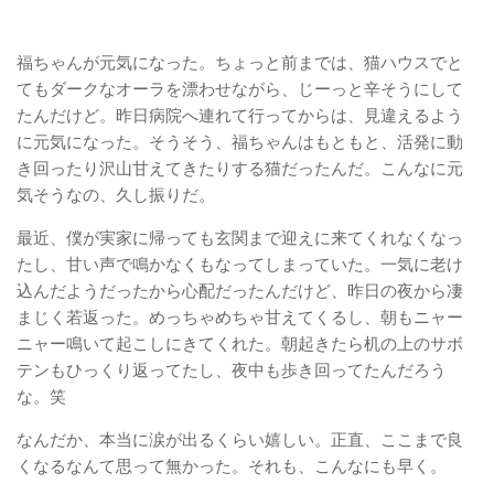
福ちゃんが元気になった。ちょっと前までは、猫ハウスでと
てもダークなオーラを漂わせながら、じーっと辛そうにして
たんだけど。昨日病院へ連れて行ってからは、見違えるよう
に元気になった。そうそう、福ちゃんはもともと、活発に動
き回ったり沢山甘えてきたりする猫だったんだ。こんなに元
気そうなの、久し振りだ。
最近、僕が実家に帰っても玄関まで迎えに来てくれなくなっ
たし、甘い声で鳴かなくもなってしまっていた。一気に老け
込んだようだったから心配だったんだけど、昨日の夜から凄
まじく若返った。めっちゃめちゃ甘えてくるし、朝もニャー
ニャー鳴いて起こしにきてくれた。朝起きたら机の上のサボ
テンもひっくり返ってたし、夜中も歩き回ってたんだろう
な。笑
なんだか、本当に涙が出るくらい嬉しい。正直、ここまで良
くなるなんて思って無かった。それも、こんなにも早く。