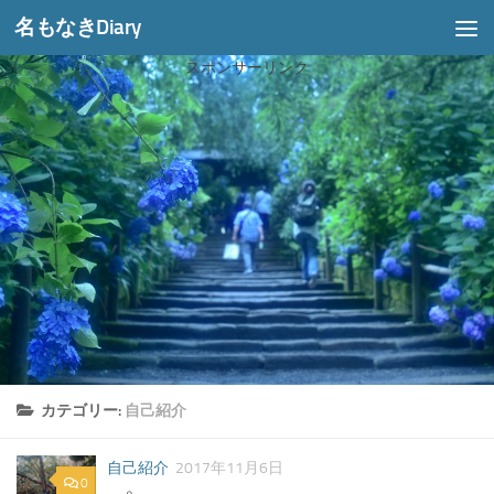
名もなきDiary
コンテンツへスキップ
スポンサーリンク
カテゴリー:
自己紹介
自己紹介
2017年11月6日
0