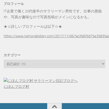
プロフィール
IT企業で働く20代後半のサラリーマン男性です。仕事の愚痴
や、写真が趣味なので写真投稿がメインになるかも。
★☆詳しいプロフィールは以下☆★
https://www.namonakidiary.com/2017/11/06/%e3%83%97%e3%83%
カテゴリー
カ
テ
ゴ
リ
ー
にほんブログ村